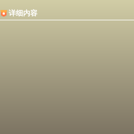
内容加载失败，可能是你的浏览器屏蔽了JS脚本！
详细内容