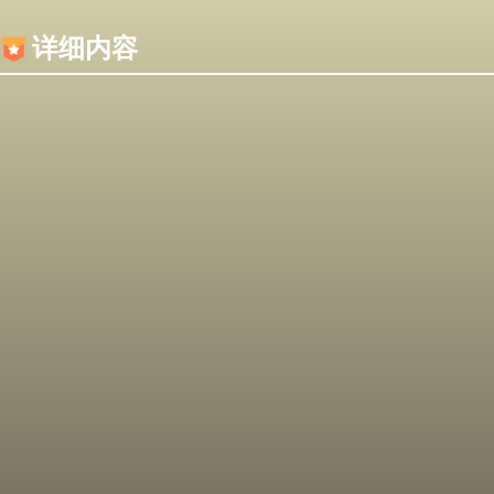
内容加载失败，可能是你的浏览器屏蔽了JS脚本！
详细内容