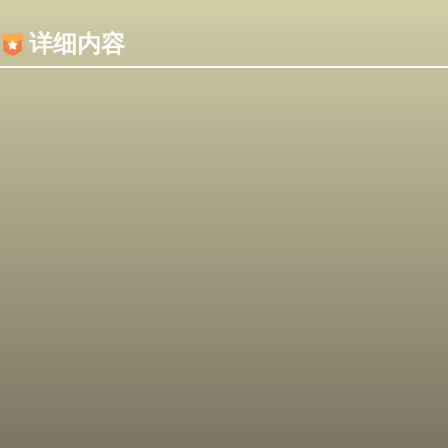
内容加载失败，可能是你的浏览器屏蔽了JS脚本！
详细内容