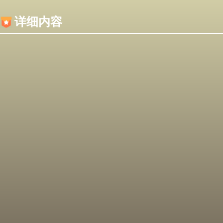
内容加载失败，可能是你的浏览器屏蔽了JS脚本！
详细内容