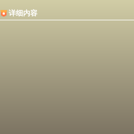
内容加载失败，可能是你的浏览器屏蔽了JS脚本！
详细内容