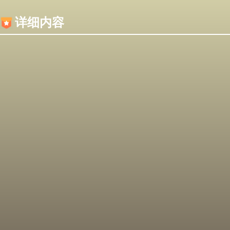
内容加载失败，可能是你的浏览器屏蔽了JS脚本！
详细内容