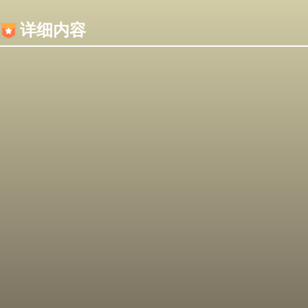
内容加载失败，可能是你的浏览器屏蔽了JS脚本！
详细内容