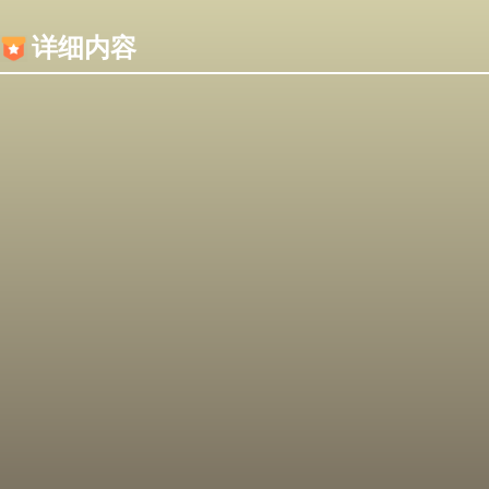
内容加载失败，可能是你的浏览器屏蔽了JS脚本！
详细内容