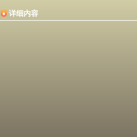
内容加载失败，可能是你的浏览器屏蔽了JS脚本！
详细内容