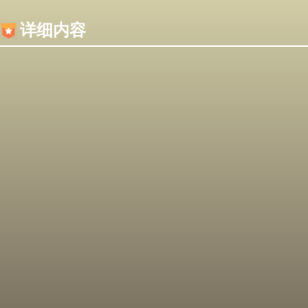
内容加载失败，可能是你的浏览器屏蔽了JS脚本！
详细内容