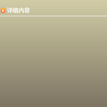
内容加载失败，可能是你的浏览器屏蔽了JS脚本！
详细内容