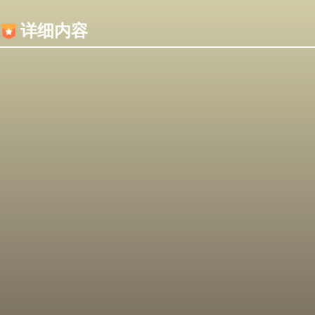
内容加载失败，可能是你的浏览器屏蔽了JS脚本！
详细内容