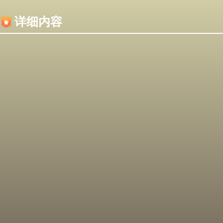
内容加载失败，可能是你的浏览器屏蔽了JS脚本！
详细内容