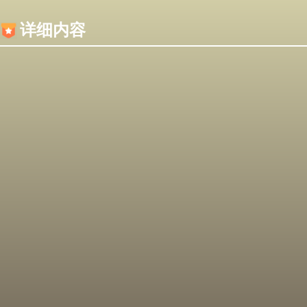
内容加载失败，可能是你的浏览器屏蔽了JS脚本！
详细内容