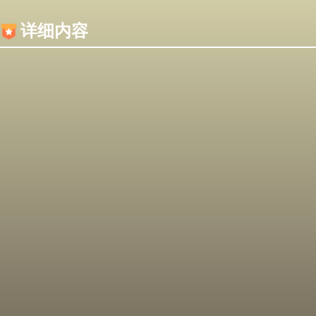
内容加载失败，可能是你的浏览器屏蔽了JS脚本！
详细内容