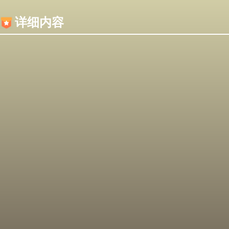
内容加载失败，可能是你的浏览器屏蔽了JS脚本！
详细内容