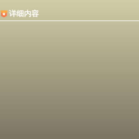
内容加载失败，可能是你的浏览器屏蔽了JS脚本！
详细内容