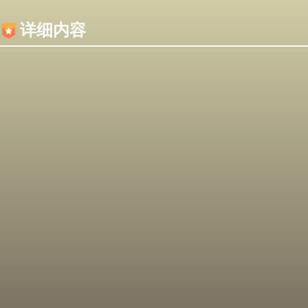
内容加载失败，可能是你的浏览器屏蔽了JS脚本！
详细内容