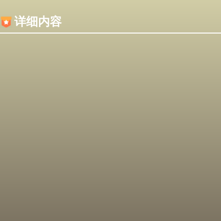
内容加载失败，可能是你的浏览器屏蔽了JS脚本！
详细内容