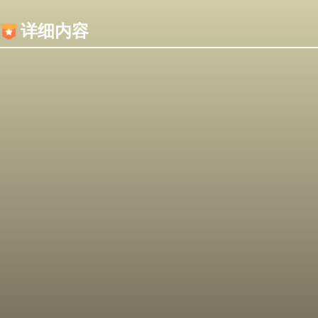
内容加载失败，可能是你的浏览器屏蔽了JS脚本！
详细内容