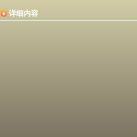
内容加载失败，可能是你的浏览器屏蔽了JS脚本！
详细内容