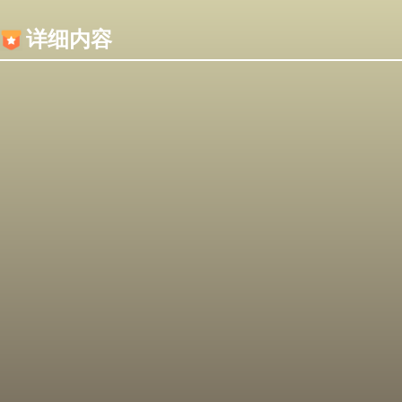
内容加载失败，可能是你的浏览器屏蔽了JS脚本！
详细内容