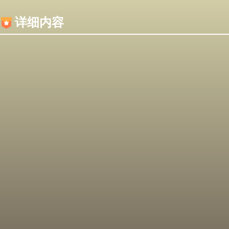
内容加载失败，可能是你的浏览器屏蔽了JS脚本！
详细内容