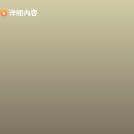
内容加载失败，可能是你的浏览器屏蔽了JS脚本！
详细内容