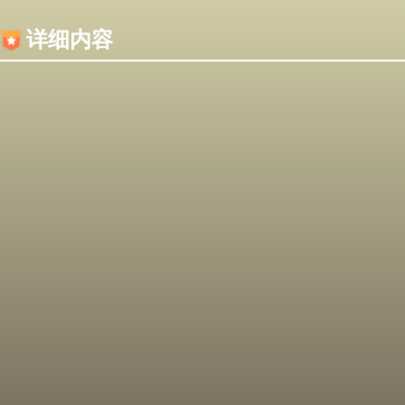
内容加载失败，可能是你的浏览器屏蔽了JS脚本！
详细内容