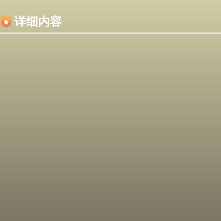
内容加载失败，可能是你的浏览器屏蔽了JS脚本！
详细内容