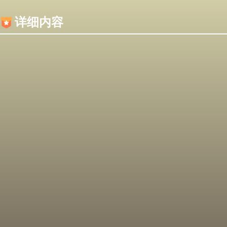
内容加载失败，可能是你的浏览器屏蔽了JS脚本！
详细内容