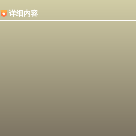
内容加载失败，可能是你的浏览器屏蔽了JS脚本！
详细内容