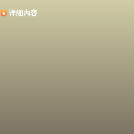
内容加载失败，可能是你的浏览器屏蔽了JS脚本！
详细内容