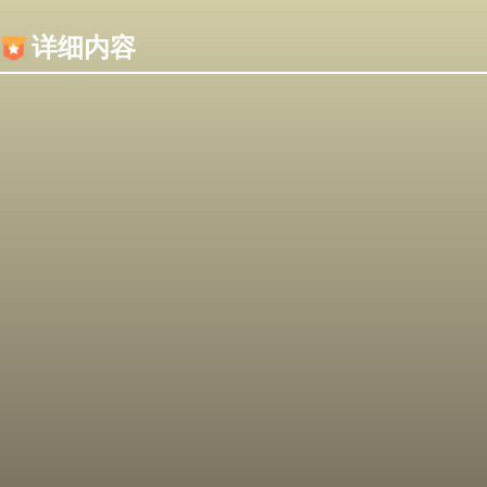
内容加载失败，可能是你的浏览器屏蔽了JS脚本！
详细内容