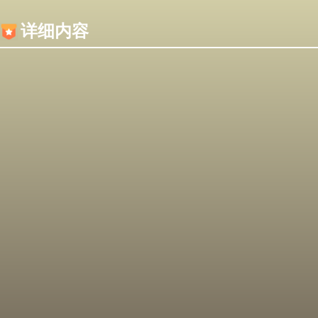
内容加载失败，可能是你的浏览器屏蔽了JS脚本！
详细内容