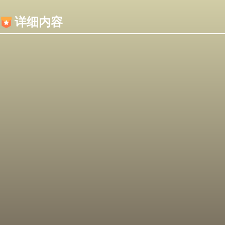
内容加载失败，可能是你的浏览器屏蔽了JS脚本！
详细内容