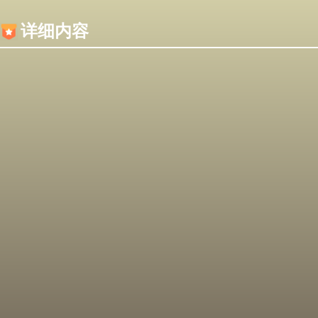
内容加载失败，可能是你的浏览器屏蔽了JS脚本！
详细内容