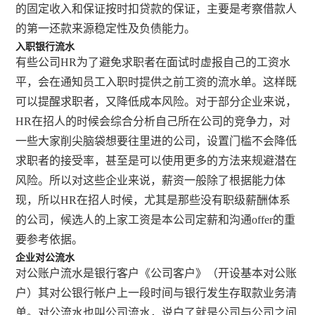
的固定收入和保证按时扣贷款的保证，主要是考察借款人
的第一还款来源稳定性及负债能力。
入职银行流水
有些公司HR为了避免求职者在面试时虚报自己的工资水
平，会在通知员工入职时提供之前工资的流水单。这样既
可以提醒求职者，又降低成本风险。对于部分企业来说，
HR在招人的时候会综合分析自己所在公司的竞争力，对
一些大家削尖脑袋想要往里进的公司，设置门槛不会降低
求职者的接受率，甚至是可以使用更多的方法来规避潜在
风险。所以对这些企业来说，薪资一般除了根据能力体
现，所以HR在招人时候，尤其是那些没有职级薪酬体系
的公司，候选人的上家工资是本公司定薪和沟通offer的重
要参考依据。
企业对公流水
对公账户流水是银行客户《公司客户》（开设基本对公账
户）其对公银行帐户上一段时间与银行发生存取款业务清
单。对公流水也叫公司流水，说白了就是公司与公司之间