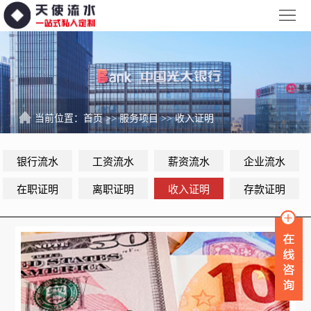
网
站
银
首
行
工
页
流
资
薪
当前位置：
首页
>>
服务项目
>>
收入证明
水
流
资
企
银行流水
工资流水
薪资流水
企业流水
水
流
业
服
在职证明
离职证明
收入证明
存款证明
水
流
务
新
水
项
闻
品
目
资
牌
联
讯
故
系