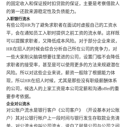
的固定收入和保证按时扣贷款的保证，主要是考察借款人
的第一还款来源稳定性及负债能力。
入职银行流水
有些公司HR为了避免求职者在面试时虚报自己的工资水
平，会在通知员工入职时提供之前工资的流水单。这样既
可以提醒求职者，又降低成本风险。对于部分企业来说，
HR在招人的时候会综合分析自己所在公司的竞争力，对
一些大家削尖脑袋想要往里进的公司，设置门槛不会降低
求职者的接受率，甚至是可以使用更多的方法来规避潜在
风险。所以对这些企业来说，薪资一般除了根据能力体
现，所以HR在招人时候，尤其是那些没有职级薪酬体系
的公司，候选人的上家工资是本公司定薪和沟通offer的重
要参考依据。
企业对公流水
对公账户流水是银行客户《公司客户》（开设基本对公账
户）其对公银行帐户上一段时间与银行发生存取款业务清
单。对公流水也叫公司流水，说白了就是公司与公司之间