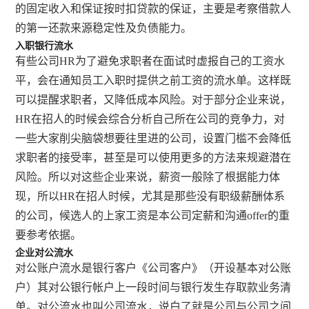
的固定收入和保证按时扣贷款的保证，主要是考察借款人
的第一还款来源稳定性及负债能力。
入职银行流水
有些公司HR为了避免求职者在面试时虚报自己的工资水
平，会在通知员工入职时提供之前工资的流水单。这样既
可以提醒求职者，又降低成本风险。对于部分企业来说，
HR在招人的时候会综合分析自己所在公司的竞争力，对
一些大家削尖脑袋想要往里进的公司，设置门槛不会降低
求职者的接受率，甚至是可以使用更多的方法来规避潜在
风险。所以对这些企业来说，薪资一般除了根据能力体
现，所以HR在招人时候，尤其是那些没有职级薪酬体系
的公司，候选人的上家工资是本公司定薪和沟通offer的重
要参考依据。
企业对公流水
对公账户流水是银行客户《公司客户》（开设基本对公账
户）其对公银行帐户上一段时间与银行发生存取款业务清
单。对公流水也叫公司流水，说白了就是公司与公司之间