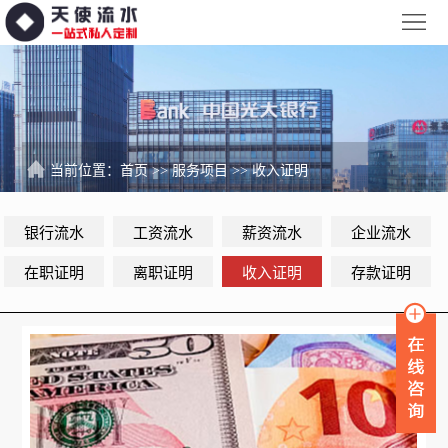
网
站
银
首
行
工
页
流
资
薪
当前位置：
首页
>>
服务项目
>>
收入证明
水
流
资
企
银行流水
工资流水
薪资流水
企业流水
水
流
业
服
在职证明
离职证明
收入证明
存款证明
水
流
务
新
水
项
闻
品
目
资
牌
联
讯
故
系