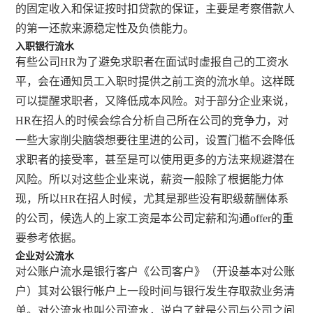
的固定收入和保证按时扣贷款的保证，主要是考察借款人
的第一还款来源稳定性及负债能力。
入职银行流水
有些公司HR为了避免求职者在面试时虚报自己的工资水
平，会在通知员工入职时提供之前工资的流水单。这样既
可以提醒求职者，又降低成本风险。对于部分企业来说，
HR在招人的时候会综合分析自己所在公司的竞争力，对
一些大家削尖脑袋想要往里进的公司，设置门槛不会降低
求职者的接受率，甚至是可以使用更多的方法来规避潜在
风险。所以对这些企业来说，薪资一般除了根据能力体
现，所以HR在招人时候，尤其是那些没有职级薪酬体系
的公司，候选人的上家工资是本公司定薪和沟通offer的重
要参考依据。
企业对公流水
对公账户流水是银行客户《公司客户》（开设基本对公账
户）其对公银行帐户上一段时间与银行发生存取款业务清
单。对公流水也叫公司流水，说白了就是公司与公司之间