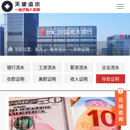
网
站
银
首
行
工
页
流
资
薪
当前位置：
首页
>>
服务项目
>>
存款证明
水
流
资
企
银行流水
工资流水
薪资流水
企业流水
水
流
业
服
在职证明
离职证明
收入证明
存款证明
水
流
务
新
水
项
闻
品
目
资
牌
联
讯
故
系