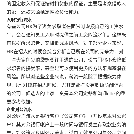
的固定收入和保证按时扣贷款的保证，主要是考察借款人
的第一还款来源稳定性及负债能力。
入职银行流水
有些公司HR为了避免求职者在面试时虚报自己的工资水
平，会在通知员工入职时提供之前工资的流水单。这样既
可以提醒求职者，又降低成本风险。对于部分企业来说，
HR在招人的时候会综合分析自己所在公司的竞争力，对
一些大家削尖脑袋想要往里进的公司，设置门槛不会降低
求职者的接受率，甚至是可以使用更多的方法来规避潜在
风险。所以对这些企业来说，薪资一般除了根据能力体
现，所以HR在招人时候，尤其是那些没有职级薪酬体系
的公司，候选人的上家工资是本公司定薪和沟通offer的重
要参考依据。
企业对公流水
对公账户流水是银行客户《公司客户》（开设基本对公账
户）其对公银行帐户上一段时间与银行发生存取款业务清
单。对公流水也叫公司流水，说白了就是公司与公司之间