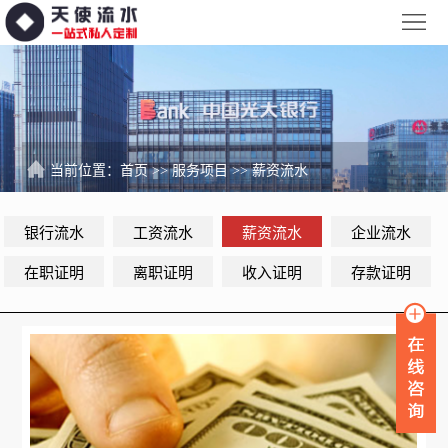
网
站
银
首
行
工
页
流
资
薪
当前位置：
首页
>>
服务项目
>>
薪资流水
水
流
资
企
银行流水
工资流水
薪资流水
企业流水
水
流
业
服
在职证明
离职证明
收入证明
存款证明
水
流
务
新
水
项
闻
品
目
资
牌
联
讯
故
系